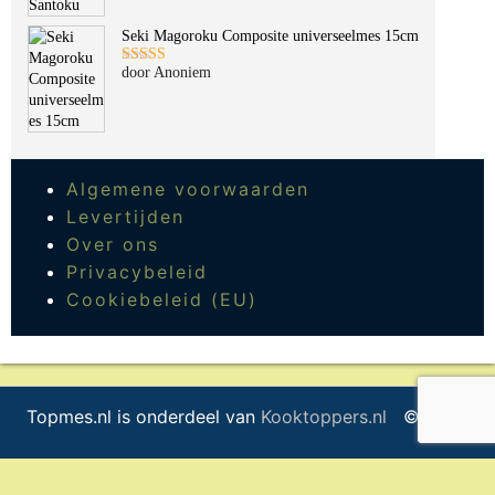
Seki Magoroku Composite universeelmes 15cm
door Anoniem
Gewaardeerd
5
uit 5
Algemene voorwaarden
Levertijden
Over ons
Privacybeleid
Cookiebeleid (EU)
Topmes.nl is onderdeel van
Kooktoppers.nl
© 2026