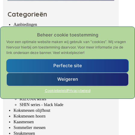
Categorieën
Aanbiedingen
KAI Composite
Beheer cookie toestemming
KAI Redwood
Voor een optimale website maken wij gebruik van “cookies”. Wij vragen
KAI SHUN Classic
hiervoor hierbij om toestemming daarvoor. Voor meer informatie zie de
KAI SHUN White
link onderaan deze banner. Veel winkelplezier!
KAI SHUN Premier
KAI Wasabi Black
KAI Shoso
Perfecte site
Keramische messen
FUJI series - white blade
Weigeren
GEN series - white blade
GEN series COLOUR
Cookiebeleid
Privacybeleid
JAPAN series - black blade
KIZUNA series
SHIN series - black blade
Koksmessen olijfhout
Koksmessen hoorn
Kaasmessen
Sommelier messen
Steakmessen