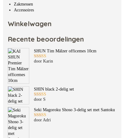
Zakmessen
Accessoires
Winkelwagen
Recente beoordelingen
SHUN Tim Mälzer officemes 10cm
door Karin
Gewaardeerd
5
uit 5
SHIN black 2-delig set
door S
Gewaardeerd
5
uit 5
Seki Magoroku Shoso 3-delig set met Santoku
door Adri
Gewaardeerd
5
uit 5