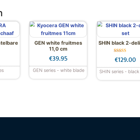
n
telbare
GEN white fruitmes
SHIN black 2-del
11,0 cm
Gewaardeer
€
39.95
€
129.00
d
5.00
uit 5
es
GEN series - white blade
SHIN series - black
 product heeft meerdere variaties. Deze optie kan gekoze