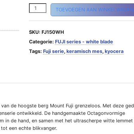
FUJI series Santoku 15cm aantal
TOEVOEGEN AAN WINKELWAGEN
SKU:
FJ150WH
Categorie:
FUJI series - white blade
Tags:
Fuji serie
,
keramisch mes
,
kyocera
ing van de hoogste berg Mount Fuji grenzeloos. Met deze ge
ssenserie ontwikkeld. De handgemaakte Octagonvormige
m in de hand, en samen met het ultrascherpe witte lemmet 
tot een echte blikvanger.