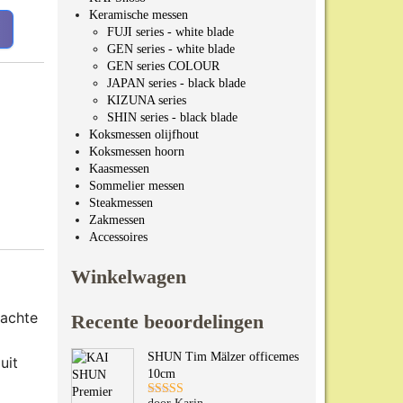
Keramische messen
FUJI series - white blade
GEN series - white blade
GEN series COLOUR
JAPAN series - black blade
KIZUNA series
SHIN series - black blade
Koksmessen olijfhout
Koksmessen hoorn
Kaasmessen
Sommelier messen
Steakmessen
Zakmessen
Accessoires
Winkelwagen
dachte
Recente beoordelingen
SHUN Tim Mälzer officemes
uit
10cm