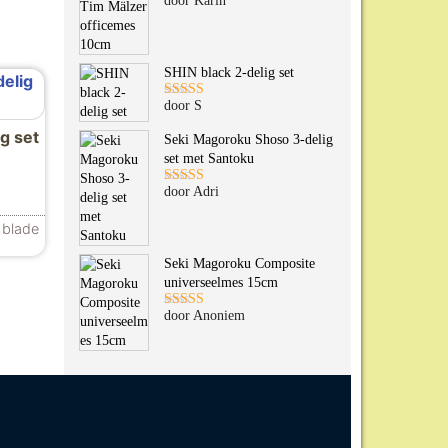
door Karin
Gewaardeerd
5
uit 5
SHIN black 2-delig set
door S
Gewaardeerd
5
uit 5
ig set
Seki Magoroku Shoso 3-delig
set met Santoku
door Adri
Gewaardeerd
5
uit 5
 blade
n worden op de productpagina
Seki Magoroku Composite
universeelmes 15cm
door Anoniem
Gewaardeerd
5
uit 5