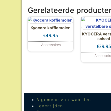
Gerelateerde producte
Kyocera koffiemolen
KYOCERA vers
€
49.95
schaaf
Accessoires
€
29.95
Accessoir
Dit
Algemene voorwaarden
Levertijden