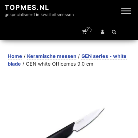
TOPMES.NL
gespecialiseerd in kwaliteitsmessen
0
Home
/
Keramische messen
/
GEN series - white
blade
/ GEN white Officemes 9,0 cm