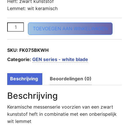
Heft: zwart kunststof
Lemmet: wit keramisch
GEN white Officemes 9,0 cm aantal
TOEVOEGEN AAN WINKELWAGEN
SKU:
FK075BKWH
Categorie:
GEN series - white blade
Beschrijving
Beoordelingen (0)
Beschrijving
Keramische messenserie voorzien van een zwart
kunststof heft in combinatie met een onberispelijk
wit lemmet