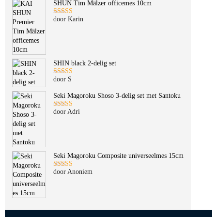
SHUN Tim Mälzer officemes 10cm
door Karin
Gewaardeerd
5
uit 5
SHIN black 2-delig set
door S
Gewaardeerd
5
uit 5
Seki Magoroku Shoso 3-delig set met Santoku
door Adri
Gewaardeerd
5
uit 5
Seki Magoroku Composite universeelmes 15cm
door Anoniem
Gewaardeerd
5
uit 5