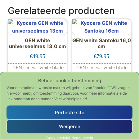
Gerelateerde producten
GEN white
GEN white Santoku 16,0
universeelmes 13,0 cm
cm
€
49.95
€
79.95
GEN series - white blade
GEN series - white blade
Beheer cookie toestemming
Voor een optimale website maken wij gebruik van “cookies”. Wij vragen
hiervoor hierbij om toestemming daarvoor. Voor meer informatie zie de
link onderaan deze banner. Veel winkelplezier!
GEN white koksmes
GEN white Santoku 14,0
Perfecte site
14,0 cm LE
cm
Weigeren
€
49.95
€
59.95
Cookiebeleid
Privacybeleid