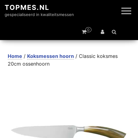
TOPMES.NL
gespecialiseerd in kwaliteitsmessen
0
Home
/
Koksmessen hoorn
/ Classic koksmes
20cm ossenhoorn