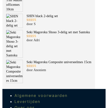
SHIN black 2-delig set
door S
Gewaardeerd
5
uit 5
Seki Magoroku Shoso 3-delig set met Santoku
door Adri
Gewaardeerd
5
uit 5
Seki Magoroku Composite universeelmes 15cm
door Anoniem
Gewaardeerd
5
uit 5
Algemene voorwaarden
Levertijden
Over ons