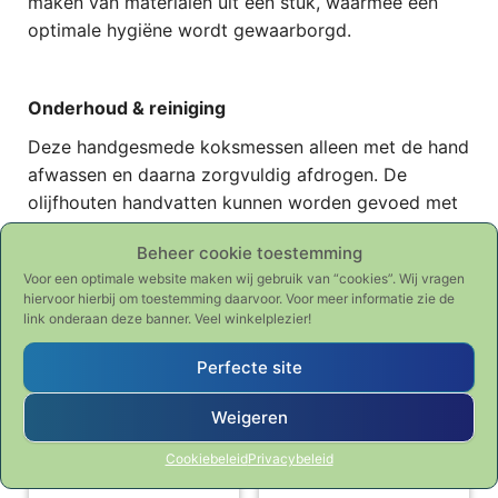
maken van materialen uit één stuk, waarmee een
optimale hygiëne wordt gewaarborgd.
Onderhoud & reiniging
Deze handgesmede koksmessen alleen met de hand
afwassen en daarna zorgvuldig afdrogen. De
olijfhouten handvatten kunnen worden gevoed met
zuivere olijfolie om uitdrogen tegen te gaan. Berg
Beheer cookie toestemming
de messen altijd zo op, dat de lemmets van de
Voor een optimale website maken wij gebruik van “cookies”. Wij vragen
verschillende messen elkaar niet kunnen raken.
hiervoor hierbij om toestemming daarvoor. Voor meer informatie zie de
Mocht een mes na verloop van tijd iets van haar
link onderaan deze banner. Veel winkelplezier!
scherpte verliezen, dan kan het lemmet met een
Perfecte site
aanzetstaal worden aangezet voor onderhoud.
Weigeren
Gerelateerde producten
Cookiebeleid
Privacybeleid