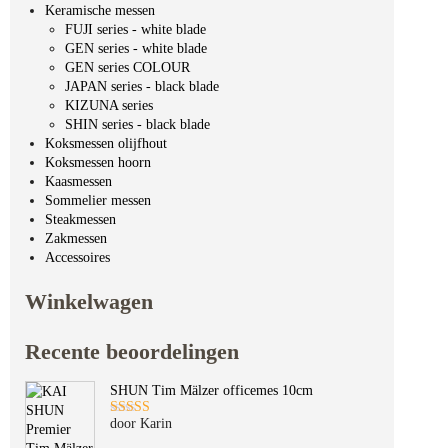
Keramische messen
FUJI series - white blade
GEN series - white blade
GEN series COLOUR
JAPAN series - black blade
KIZUNA series
SHIN series - black blade
Koksmessen olijfhout
Koksmessen hoorn
Kaasmessen
Sommelier messen
Steakmessen
Zakmessen
Accessoires
Winkelwagen
Recente beoordelingen
SHUN Tim Mälzer officemes 10cm
door Karin
Gewaardeerd
5
uit 5