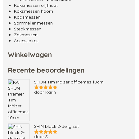
Koksmessen olijfhout
Koksmessen hoorn
Kaasmessen
Sommelier messen
Steakmessen
Zakmessen
Accessoires
Winkelwagen
Recente beoordelingen
SHUN Tim Mälzer officemes 10cm
door Karin
Gewaardeerd
5
uit 5
SHIN black 2-delig set
door S
Gewaardeerd