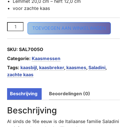
Lemmet 20,0 cm – heft 12,0 cm
voor zachte kaas
Kaasmes groot olijfhout aantal
TOEVOEGEN AAN WINKELWAGEN
SKU:
SAL7005O
Categorie:
Kaasmessen
Tags:
kaasbijl
,
kaasbreker
,
kaasmes
,
Saladini
,
zachte kaas
Beschrijving
Beoordelingen (0)
Beschrijving
Al sinds de 16e eeuw is de Italiaanse familie Saladini