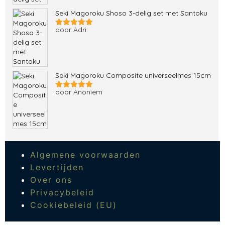
5
uit 5
Seki Magoroku Shoso 3-delig set met Santoku
door Adri
Gewaardeerd
5
uit 5
Seki Magoroku Composite universeelmes 15cm
door Anoniem
Gewaardeerd
5
uit 5
Algemene voorwaarden
Levertijden
Over ons
Privacybeleid
Cookiebeleid (EU)