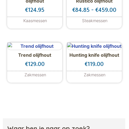
olijfhout
Rustico olijfhout
Prijs
€
124.95
€
84.85
-
€
459.00
Kaasmessen
Steakmessen
Dit product hee
Trend olijfhout
Hunting knife olijfhout
€
129.00
€
119.00
Zakmessen
Zakmessen
Waar ben je naar op zoek?