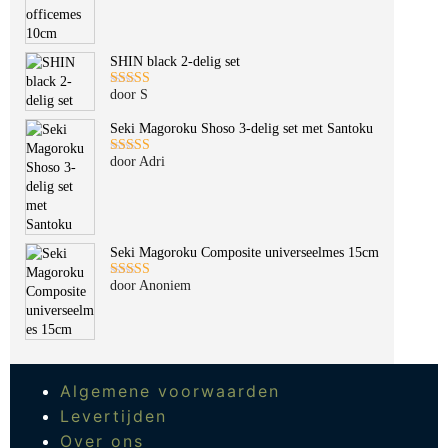
SHIN black 2-delig set
door S
Gewaardeerd
5
uit 5
Seki Magoroku Shoso 3-delig set met Santoku
door Adri
Gewaardeerd
5
uit 5
Seki Magoroku Composite universeelmes 15cm
door Anoniem
Gewaardeerd
5
uit 5
Algemene voorwaarden
Levertijden
Over ons