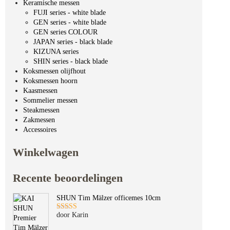
Keramische messen
FUJI series - white blade
GEN series - white blade
GEN series COLOUR
JAPAN series - black blade
KIZUNA series
SHIN series - black blade
Koksmessen olijfhout
Koksmessen hoorn
Kaasmessen
Sommelier messen
Steakmessen
Zakmessen
Accessoires
Winkelwagen
Recente beoordelingen
SHUN Tim Mälzer officemes 10cm
door Karin
Gewaardeerd
5
uit 5