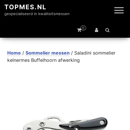
TOPMES.NL
gespecialiseerd in kwaliteitsmessen
0
Home
/
Sommelier messen
/ Saladini sommelier
kelnermes Buffelhoorn afwerking